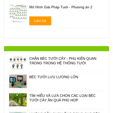
Mô Hình Giải Pháp Tưới - Phương án 2
Liên hệ
CHÂN BÉC TƯỚI CÂY - PHỤ KIỆN QUAN
TRONG TRONG HỆ THỐNG TƯỚI
BÉC TƯỚI LƯU LƯỢNG LỚN
TÌM HIỂU VÀ LỰA CHỌN CÁC LOẠI BÉC
TƯỚI CÂY ĂN QUẢ PHÙ HỢP