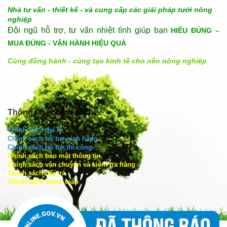
Nhà tư vấn - thiết kế - và cung cấp các giải pháp tưới nông
nghiệp
Đội ngũ hỗ trợ, tư vấn nhiệt tình giúp bạn
HIỂU ĐÚNG –
MUA ĐÚNG - VẬN HÀNH HIỆU QUẢ
Cùng đồng hành - cùng tạo kinh tế cho nền nông nghiệp
Thông tin - chính sách
Chính sách đại lý
Chính sách hỗ trợ giao hàng
Chính sách hỗ trợ thi công
Chính sách bảo mật thông tin
Chính sách vận chuyển và kiểm tra hàng
Chính sách đổi trả
Chính sách thanh toán