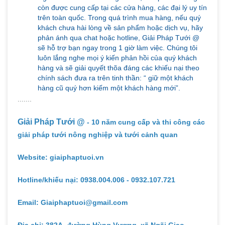
còn được cung cấp tại các cửa hàng, các đại lý uy tín
trên toàn quốc. Trong quá trình mua hàng, nếu quý
khách chưa hài lòng về sản phẩm hoặc dịch vụ, hãy
phản ánh qua chat hoặc hotline, Giải Pháp Tưới @
sẽ hỗ trợ bạn ngay trong 1 giờ làm việc. Chúng tôi
luôn lắng nghe mọi ý kiến phản hồi của quý khách
hàng và sẽ giải quyết thõa đáng các khiếu nại theo
chính sách đưa ra trên tinh thần: “ giữ một khách
hàng cũ quý hơn kiếm một khách hàng mới”.
.......
Giải Pháp Tưới @
- 10 năm cung cấp và thi công các
giải pháp tưới nông nghiệp và tưới cảnh quan
Website: giaiphaptuoi.vn
Hotline/khiếu nại: 0938.004.006 - 0932.107.721
Email: Giaiphaptuoi@gmail.com
Địa chỉ: 382A, đường Hùng Vương, xã Ngãi Giao,