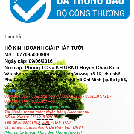
Liên hệ
HỘ KINH DOANH GIẢI PHÁP TƯỚI
MST: 077085000909
Ngày cấp: 09/06/2016
Nơi cấp: Phòng TC và KH UBND Huyện Châu Đức
Văn phòng: số
382A đường Hùng Vương, tổ 16, khu phố
Phú Giao, xã Ngãi Giao, thành phố Hồ Chí Minh (quốc lộ 56,
cách Tượng đài Liệt Sĩ 100m)
Hotline:
0938.004.006 - 0942.551.558 - 0908.029.292 - 0932.107.721 -
0903.484.744 - 0933.457.458
Email:
giaiphaptuoi@gmail.com
Tài khoản thanh toán: Ngân hàng Sacombank
Số tài khoản: 050121516567
Tên tài khoản: HKD GIAI PHAP TUOI
Chi nhánh: Sacombank Bà Rịa - tỉnh BRVT
(Mọi số tài khoản khác đều không hợp lệ)