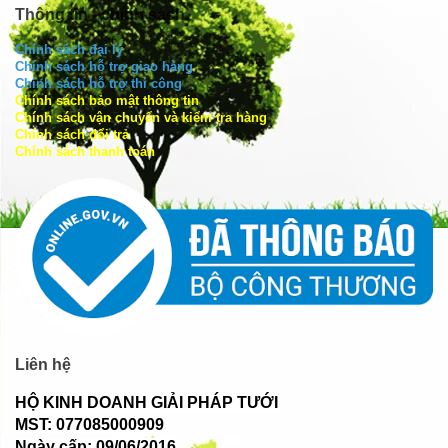
Thông tin - chính sách
Chính sách đại lý
Chính sách hỗ trợ giao hàng
Chính sách hỗ trợ thi công
Chính sách bảo mật thông tin
Chính sách vận chuyển và kiểm tra hàng
Chính sách đổi trả
Chính sách thanh toán
Liên hệ
HỘ KINH DOANH GIẢI PHÁP TƯỚI
MST: 077085000909
Ngày cấp: 09/06/2016