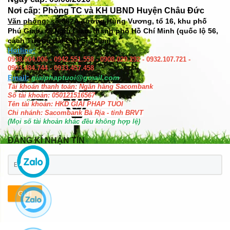
Nơi cấp: Phòng TC và KH UBND Huyện Châu Đức
Văn phòng: số
382A đường Hùng Vương, tổ 16, khu phố
Phú Giao, xã Ngãi Giao, thành phố Hồ Chí Minh (quốc lộ 56,
cách Tượng đài Liệt Sĩ 100m)
Hotline:
0938.004.006 - 0942.551.558 - 0908.029.292 - 0932.107.721 -
0903.484.744 - 0933.457.458
Email:
giaiphaptuoi@gmail.com
Tài khoản thanh toán: Ngân hàng Sacombank
Số tài khoản: 050121516567
Tên tài khoản: HKD GIAI PHAP TUOI
Chi nhánh: Sacombank Bà Rịa - tỉnh BRVT
(Mọi số tài khoản khác đều không hợp lệ)
ĐĂNG KÍ NHẬN TIN
GỬI