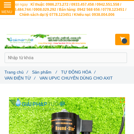
Gọi ngay :
Kĩ thuật: 0986.273.272 / 0933.457.458 / 0942.551.558 /
0903.484.744 / 0908.029.292 / Bán hàng: 0942 568 656 / 0778.123451 /
Chính sách đại lý 0778.123451 / Khiếu nại: 0938.004.006
Trang chủ
/
Sản phẩm
/
TỰ ĐỘNG HÓA
/
VAN ĐIỆN TỪ
/
VAN UPVC CHUYÊN DÙNG CHO AXIT