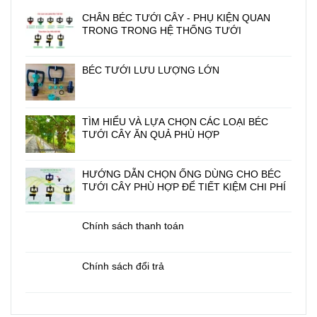
CHÂN BÉC TƯỚI CÂY - PHỤ KIỆN QUAN
TRONG TRONG HỆ THỐNG TƯỚI
BÉC TƯỚI LƯU LƯỢNG LỚN
TÌM HIỂU VÀ LỰA CHỌN CÁC LOẠI BÉC
TƯỚI CÂY ĂN QUẢ PHÙ HỢP
HƯỚNG DẪN CHỌN ỐNG DÙNG CHO BÉC
TƯỚI CÂY PHÙ HỢP ĐỂ TIẾT KIỆM CHI PHÍ
Chính sách thanh toán
Chính sách đổi trả