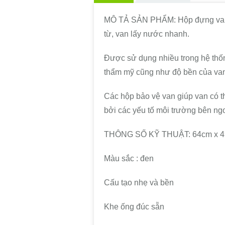
MÔ TẢ SẢN PHẨM: Hộp đựng van đ
từ, van lấy nước nhanh.
Được sử dụng nhiều trong hệ thốn
thẩm mỹ cũng như độ bền của va
Các hộp bảo vệ van giúp van có t
bởi các yếu tố môi trường bên ngo
THÔNG SỐ KỸ THUẬT: 64cm x 49cm
Màu sắc : đen
Cấu tạo nhẹ và bền
Khe ống đúc sẵn