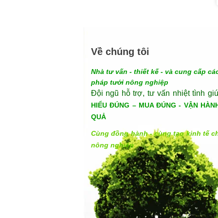
Về chúng tôi
Nhà tư vấn - thiết kế - và cung cấp các
pháp tưới nông nghiệp
Đội ngũ hỗ trợ, tư vấn nhiệt tình gi
HIỂU ĐÚNG – MUA ĐÚNG - VẬN HÀN
QUẢ
Cùng đồng hành - cùng tạo kinh tế c
nông nghiệp