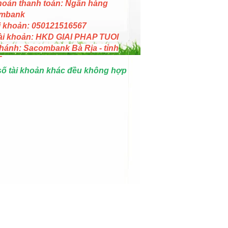
hoản thanh toán: Ngân hàng
mbank
i khoản: 050121516567
ài khoản: HKD GIAI PHAP TUOI
hánh: Sacombank Bà Rịa - tỉnh
T
số tài khoản khác đều không hợp