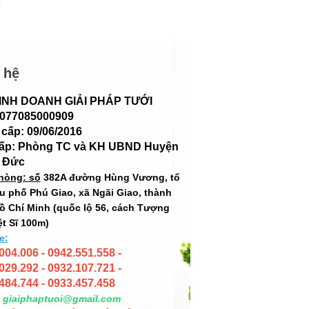
 hệ
INH DOANH GIẢI PHÁP TƯỚI
 077085000909
cấp: 09/06/2016
cấp: Phòng TC và KH UBND Huyện
 Đức
hòng: số
382A đường Hùng Vương, tổ
hu phố Phú Giao, xã Ngãi Giao, thành
ồ Chí Minh (quốc lộ 56, cách Tượng
ệt Sĩ 100m)
e:
004.006 - 0942.551.558 -
029.292 - 0932.107.721 -
484.744 - 0933.457.458
giaiphaptuoi@gmail.com