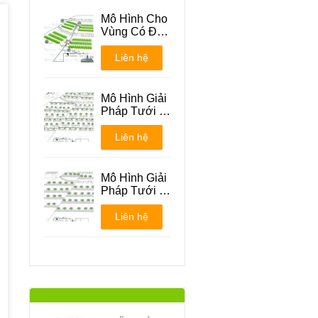
Mô Hình Cho
Vùng Có Địa
Hình Đồi Núi
Liên hệ
Mô Hình Giải
Pháp Tưới -
Phương án 1
Liên hệ
Mô Hình Giải
Pháp Tưới -
Phương án 2
Liên hệ