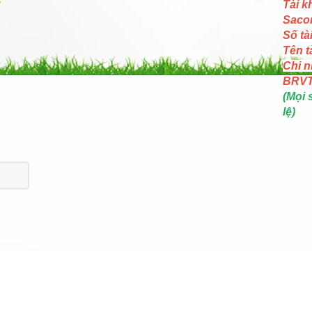
Tài k
Saco
Số tà
Tên t
Chi n
BRV
(Mọi 
lệ)