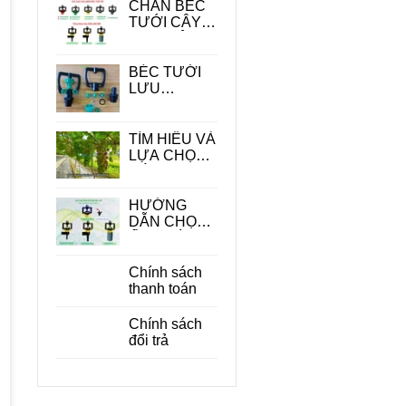
CHÂN BÉC
TƯỚI CÂY -
PHỤ KIỆN
QUAN
TRONG
BÉC TƯỚI
TRONG HỆ
LƯU
THỐNG
LƯỢNG
TƯỚI
LỚN
TÌM HIỂU VÀ
LỰA CHỌN
CÁC LOẠI
BÉC TƯỚI
CÂY ĂN
HƯỚNG
QUẢ PHÙ
DẪN CHỌN
HỢP
ỐNG DÙNG
CHO BÉC
TƯỚI CÂY
Chính sách
PHÙ HỢP
thanh toán
ĐỂ TIẾT
KIỆM CHI
Chính sách
PHÍ
đổi trả