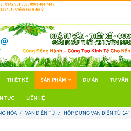
8 / 0942.551.558 / 0903.484.744 /
123451 / Chính sách đại lý
THIẾT KẾ
SẢN PHẨM
DỰ ÁN
TƯ VẤN
IN TỨC
LIÊN HỆ
NG HÓA
/
VAN ĐIỆN TỪ
/
HỘP ĐỰNG VAN ĐIỆN TỪ 14''