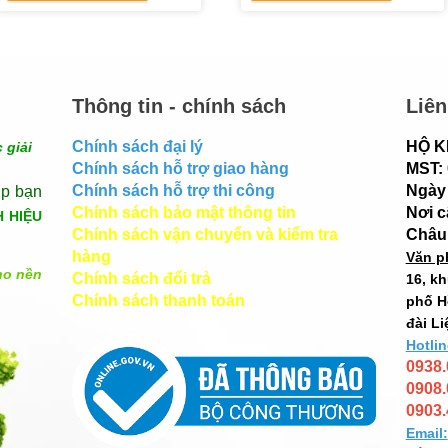
Thông tin - chính sách
Liên
Chính sách đại lý
HỘ K
 giải
Chính sách hỗ trợ giao hàng
MST:
Chính sách hỗ trợ thi công
Ngày 
úp bạn
Chính sách bảo mật thông tin
Nơi 
H HIỆU
Chính sách vận chuyển và kiểm tra
Châu
hàng
Văn p
ho nền
Chính sách đổi trả
16, k
Chính sách thanh toán
phố H
đài Li
Hotlin
0938.
0908.
0903.
Email: