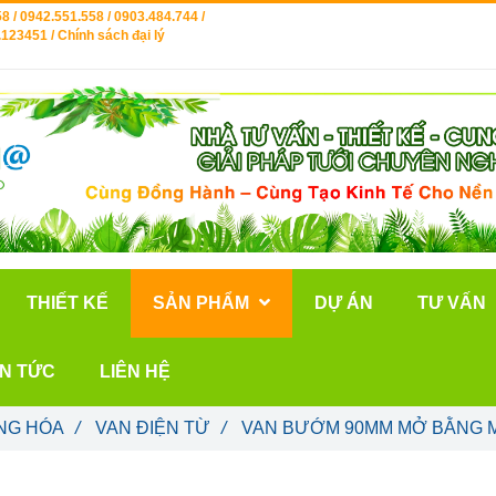
8 / 0942.551.558 / 0903.484.744 /
123451 / Chính sách đại lý
THIẾT KẾ
SẢN PHẨM
DỰ ÁN
TƯ VẤN
IN TỨC
LIÊN HỆ
NG HÓA
/
VAN ĐIỆN TỪ
/
VAN BƯỚM 90MM MỞ BẰNG 