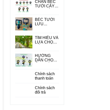
CHÂN BÉC
TƯỚI CÂY -
PHỤ KIỆN
QUAN
TRONG
BÉC TƯỚI
TRONG HỆ
LƯU
THỐNG
LƯỢNG
TƯỚI
LỚN
TÌM HIỂU VÀ
LỰA CHỌN
CÁC LOẠI
BÉC TƯỚI
CÂY ĂN
HƯỚNG
QUẢ PHÙ
DẪN CHỌN
HỢP
ỐNG DÙNG
CHO BÉC
TƯỚI CÂY
Chính sách
PHÙ HỢP
thanh toán
ĐỂ TIẾT
KIỆM CHI
Chính sách
PHÍ
đổi trả