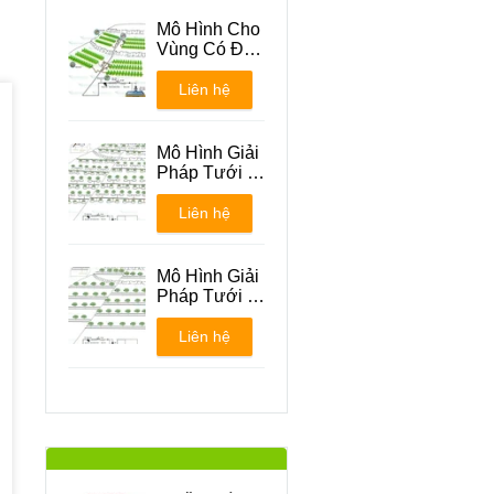
Mô Hình Cho
Vùng Có Địa
Hình Đồi Núi
Liên hệ
Mô Hình Giải
Pháp Tưới -
Phương án 1
Liên hệ
Mô Hình Giải
Pháp Tưới -
Phương án 2
Liên hệ