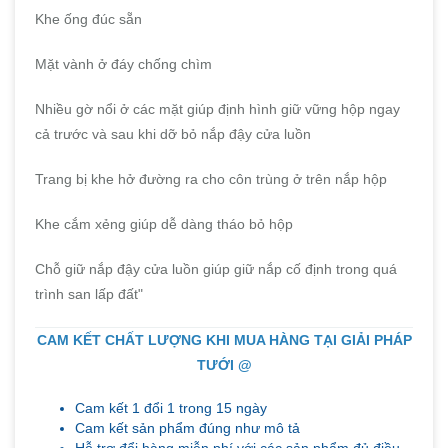
Khe ống đúc sẵn
Mặt vành ở đáy chống chìm
Nhiều gờ nổi ở các mặt giúp định hình giữ vững hộp ngay
cả trước và sau khi dỡ bỏ nắp đậy cửa luồn
Trang bị khe hở đường ra cho côn trùng ở trên nắp hộp
Khe cắm xẻng giúp dễ dàng tháo bỏ hộp
Chỗ giữ nắp đậy cửa luồn giúp giữ nắp cố định trong quá
trình san lấp đất"
CAM KẾT CHẤT LƯỢNG KHI MUA HÀNG TẠI GIẢI PHÁP
TƯỚI @
Cam kết 1 đổi 1 trong 15 ngày
Cam kết sản phẩm đúng như mô tả
Hỗ trợ đổi hàng miễn phí với các sản phẩm đủ điều