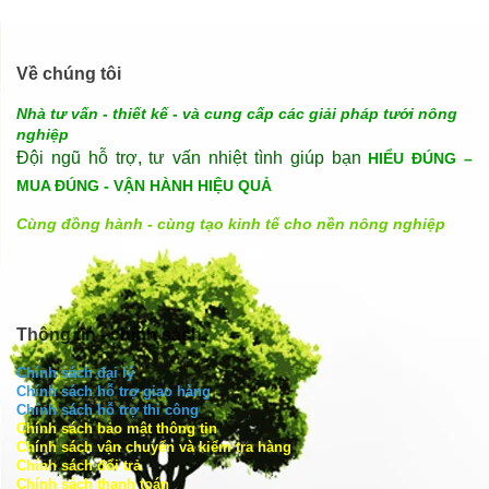
Về chúng tôi
Nhà tư vấn - thiết kế - và cung cấp các giải pháp tưới nông
nghiệp
Đội ngũ hỗ trợ, tư vấn nhiệt tình giúp bạn
HIỂU ĐÚNG –
MUA ĐÚNG - VẬN HÀNH HIỆU QUẢ
Cùng đồng hành - cùng tạo kinh tế cho nền nông nghiệp
Thông tin - chính sách
Chính sách đại lý
Chính sách hỗ trợ giao hàng
Chính sách hỗ trợ thi công
Chính sách bảo mật thông tin
Chính sách vận chuyển và kiểm tra hàng
Chính sách đổi trả
Chính sách thanh toán