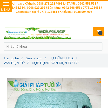
Gọi ngay :
Kĩ thuật: 0986.273.272 / 0933.457.458 / 0942.551.558 /
0903.484.744 / 0908.029.292 / Bán hàng: 0942 568 656 / 0778.123451 /
Chính sách đại lý 0778.123451 / Khiếu nại: 0938.004.006
Trang chủ
/
Sản phẩm
/
TỰ ĐỘNG HÓA
/
VAN ĐIỆN TỪ
/
HỘP ĐỰNG VAN ĐIỆN TỪ 12''