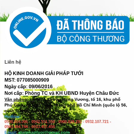
Liên hệ
HỘ KINH DOANH GIẢI PHÁP TƯỚI
MST: 077085000909
Ngày cấp: 09/06/2016
Nơi cấp: Phòng TC và KH UBND Huyện Châu Đức
Văn phòng: số
382A đường Hùng Vương, tổ 16, khu phố
Phú Giao, xã Ngãi Giao, thành phố Hồ Chí Minh (quốc lộ 56,
cách Tượng đài Liệt Sĩ 100m)
Hotline:
0938.004.006 - 0942.551.558 - 0908.029.292 - 0932.107.721 -
0903.484.744 - 0933.457.458
Email:
giaiphaptuoi@gmail.com