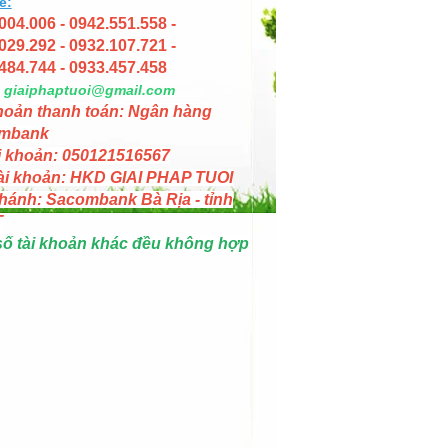
e:
004.006 - 0942.551.558 -
029.292 - 0932.107.721 -
484.744 - 0933.457.458
giaiphaptuoi@gmail.com
hoản thanh toán: Ngân hàng
mbank
i khoản: 050121516567
ài khoản: HKD GIAI PHAP TUOI
hánh: Sacombank Bà Rịa - tỉnh
T
số tài khoản khác đều không hợp