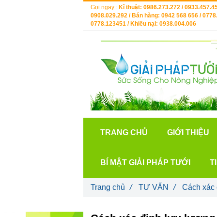
Gọi ngay :
Kĩ thuật: 0986.273.272 / 0933.457.45
0908.029.292 / Bán hàng: 0942 568 656 / 0778.
0778.123451 / Khiếu nại: 0938.004.006
TRANG CHỦ
GIỚI THIỆU
BÍ MẬT GIẢI PHÁP TƯỚI
T
Trang chủ
/
TƯ VẤN
/
Cách xác 