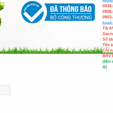
Hotlin
0938.
0908.
0903.
Email:
Tài k
Saco
Số tà
Tên t
Chi n
BRV
(Mọi 
lệ)