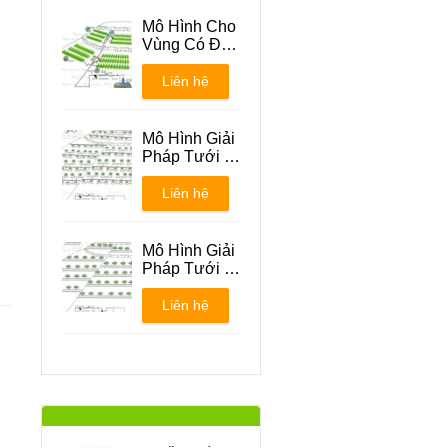
Mô Hình Cho
Vùng Có Địa
Hình Đồi Núi
Liên hệ
Mô Hình Giải
Pháp Tưới -
Phương án 1
Liên hệ
Mô Hình Giải
Pháp Tưới -
Phương án 2
Liên hệ