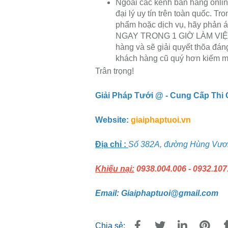
Ngoài các kênh bán hàng onlin
đại lý uy tín trên toàn quốc. T
phẩm hoặc dịch vụ, hãy phản á
NGAY TRONG 1 GIỜ LÀM VIỆC. C
hàng và sẽ giải quyết thõa đáng
khách hàng cũ quý hơn kiếm m
Trân trọng!
Giải Pháp Tưới @ - Cung Cấp Thi
Website:
giaiphaptuoi.vn
Địa chỉ :
Số 382A, đường Hùng Vươn
Khiếu nại:
0938.004.006 - 0932.107
Email: Giaiphaptuoi@gmail.com
Chia sẻ: