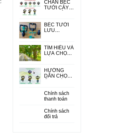
c
CHÂN BÉC
TƯỚI CÂY -
PHỤ KIỆN
QUAN
TRONG
BÉC TƯỚI
TRONG HỆ
LƯU
THỐNG
LƯỢNG
TƯỚI
LỚN
TÌM HIỂU VÀ
LỰA CHỌN
CÁC LOẠI
BÉC TƯỚI
CÂY ĂN
HƯỚNG
QUẢ PHÙ
DẪN CHỌN
HỢP
ỐNG DÙNG
CHO BÉC
TƯỚI CÂY
Chính sách
PHÙ HỢP
thanh toán
ĐỂ TIẾT
KIỆM CHI
Chính sách
PHÍ
đổi trả