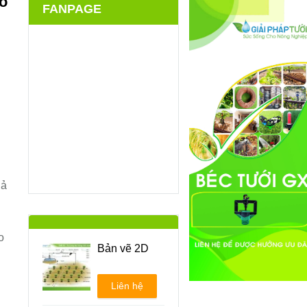
o
FANPAGE
hả
o
Bản vẽ 2D
Liên hệ