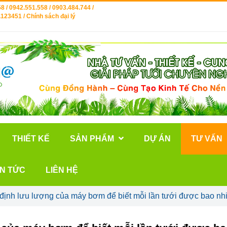
8 / 0942.551.558 / 0903.484.744 /
123451 / Chính sách đại lý
THIẾT KẾ
SẢN PHẨM
DỰ ÁN
TƯ VẤN
IN TỨC
LIÊN HỆ
định lưu lượng của máy bơm để biết mỗi lần tưới được bao nh