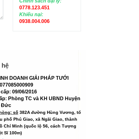
Chính sách đại lý:
0778.123.451
Khiếu nại:
0938.004.006
 hệ
INH DOANH GIẢI PHÁP TƯỚI
 077085000909
cấp: 09/06/2016
cấp: Phòng TC và KH UBND Huyện
 Đức
hòng: số
382A đường Hùng Vương, tổ
hu phố Phú Giao, xã Ngãi Giao, thành
ồ Chí Minh (quốc lộ 56, cách Tượng
ệt Sĩ 100m)