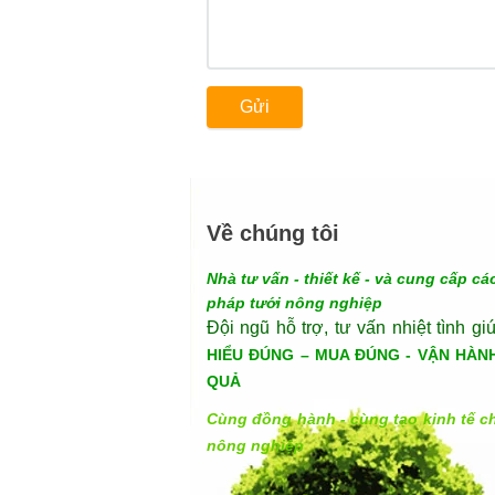
Gửi
Về chúng tôi
Nhà tư vấn - thiết kế - và cung cấp các
pháp tưới nông nghiệp
Đội ngũ hỗ trợ, tư vấn nhiệt tình gi
HIỂU ĐÚNG – MUA ĐÚNG - VẬN HÀN
QUẢ
Cùng đồng hành - cùng tạo kinh tế c
nông nghiệp