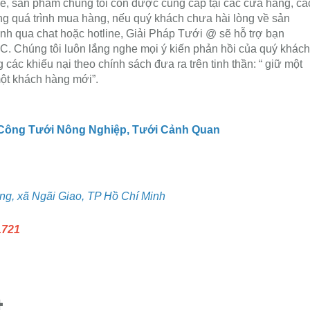
e, sản phẩm chúng tôi còn được cung cấp tại các cửa hàng, cá
rong quá trình mua hàng, nếu quý khách chưa hài lòng về sản
nh qua chat hoặc hotline, Giải Pháp Tưới @ sẽ hỗ trợ bạn
húng tôi luôn lắng nghe mọi ý kiến phản hồi của quý khách
 các khiếu nại theo chính sách đưa ra trên tinh thần: “ giữ một
ột khách hàng mới”.
 Công Tưới Nông Nghiệp, Tưới Cảnh Quan
g, xã Ngãi Giao, TP Hồ Chí Minh
.721