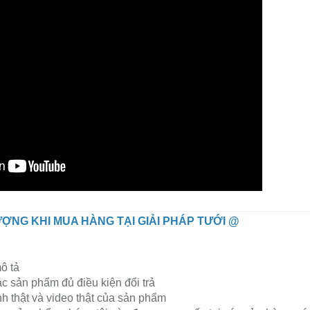
ỢNG KHI MUA HÀNG TẠI GIẢI PHÁP TƯỚI @
ô tả
ác sản phẩm đủ điều kiện đổi trả
 thật và video thật của sản phẩm