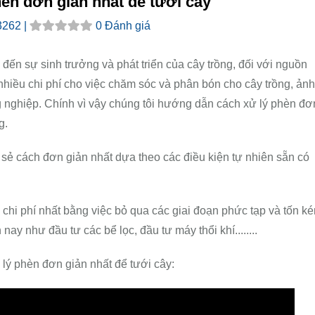
èn đơn giản nhất để tưới cây
3262 |
0 Đánh giá
n sự sinh trưởng và phát triển của cây trồng, đối với nguồn
nhiều chi phí cho việc chăm sóc và phân bón cho cây trồng, ảnh
g nghiệp. Chính vì vậy chúng tôi hướng dẫn cách xử lý phèn đơ
g.
 sẻ cách đơn giản nhất dựa theo các điều kiện tự nhiên sẵn có
chi phí nhất bằng việc bỏ qua các giai đoạn phức tạp và tốn k
y như đầu tư các bể lọc, đầu tư máy thổi khí........
ý phèn đơn giản nhất để tưới cây: