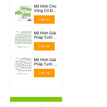
Mô Hình Cho
Vùng Có Địa
Hình Đồi Núi
Liên hệ
Mô Hình Giải
Pháp Tưới -
Phương án 1
Liên hệ
Mô Hình Giải
Pháp Tưới -
Phương án 2
Liên hệ