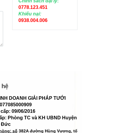
Chính sách đại lý:
0778.123.451
Khiếu nại:
0938.004.006
 hệ
INH DOANH GIẢI PHÁP TƯỚI
 077085000909
cấp: 09/06/2016
cấp: Phòng TC và KH UBND Huyện
 Đức
hòng: số
382A đường Hùng Vương, tổ