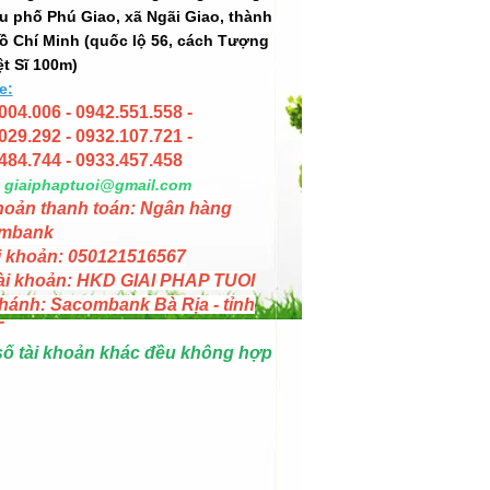
hu phố Phú Giao, xã Ngãi Giao, thành
ồ Chí Minh (quốc lộ 56, cách Tượng
ệt Sĩ 100m)
e:
004.006 - 0942.551.558 -
029.292 - 0932.107.721 -
484.744 - 0933.457.458
giaiphaptuoi@gmail.com
hoản thanh toán: Ngân hàng
mbank
i khoản: 050121516567
ài khoản: HKD GIAI PHAP TUOI
hánh: Sacombank Bà Rịa - tỉnh
T
số tài khoản khác đều không hợp