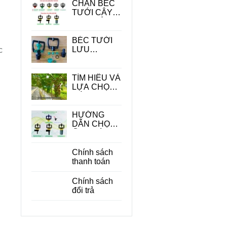
CHÂN BÉC
TƯỚI CÂY -
PHỤ KIỆN
QUAN
TRONG
BÉC TƯỚI
TRONG HỆ
LƯU
c
THỐNG
LƯỢNG
TƯỚI
LỚN
TÌM HIỂU VÀ
LỰA CHỌN
CÁC LOẠI
BÉC TƯỚI
CÂY ĂN
HƯỚNG
QUẢ PHÙ
DẪN CHỌN
HỢP
ỐNG DÙNG
CHO BÉC
TƯỚI CÂY
Chính sách
PHÙ HỢP
thanh toán
ĐỂ TIẾT
KIỆM CHI
Chính sách
PHÍ
đổi trả