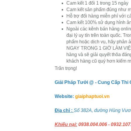
Cam kết 1 đổi 1 trong 15 ngày
Cam kết sản phẩm đúng như m
Hỗ trợ đổi hàng miễn phí với c
Cam kết 100% sử dụng hình ảnh
Ngoài các kênh bán hàng onlin
đại lý uy tín trên toàn quốc. T
phẩm hoặc dịch vụ, hãy phản á
NGAY TRONG 1 GIỜ LÀM VIỆC. C
hàng và sẽ giải quyết thõa đáng
khách hàng cũ quý hơn kiếm m
Trân trọng!
Giải Pháp Tưới @ - Cung Cấp Thi
Website:
giaiphaptuoi.vn
Địa chỉ :
Số 382A, đường Hùng Vươn
Khiếu nại:
0938.004.006 - 0932.107