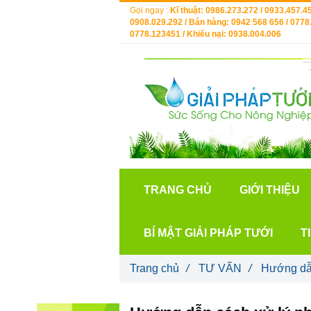
Gọi ngay :
Kĩ thuật: 0986.273.272 / 0933.457.45
0908.029.292 / Bán hàng: 0942 568 656 / 0778.
0778.123451 / Khiếu nại: 0938.004.006
TRANG CHỦ
GIỚI THIỆU
BÍ MẬT GIẢI PHÁP TƯỚI
T
Trang chủ
/
TƯ VẤN
/
Hướng dẫn