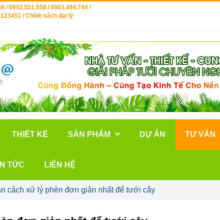
8 / 0942.551.558 / 0903.484.744 /
123451 / Chính sách đại lý
THIẾT KẾ
SẢN PHẨM
DỰ ÁN
TƯ VẤN
IN TỨC
LIÊN HỆ
 cách xử lý phèn đơn giản nhất để tưới cây