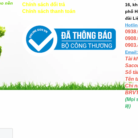
ho nền
Chính sách đổi trả
16, k
Chính sách thanh toán
phố H
đài Li
Hotlin
0938.
0908.
0903.
Email:
Tài k
Saco
Số tà
Tên t
Chi n
BRV
(Mọi 
lệ)