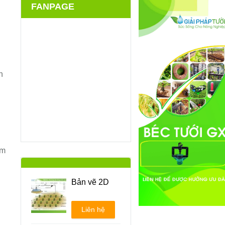
FANPAGE
n
ém
Bản vẽ 2D
Liên hệ