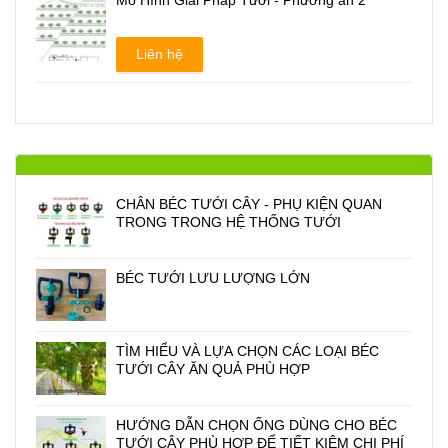
Mô Hình Giải Pháp Tưới - Phương án 2
Liên hệ
CHÂN BÉC TƯỚI CÂY - PHỤ KIỆN QUAN
TRONG TRONG HỆ THỐNG TƯỚI
BÉC TƯỚI LƯU LƯỢNG LỚN
TÌM HIỂU VÀ LỰA CHỌN CÁC LOẠI BÉC
TƯỚI CÂY ĂN QUẢ PHÙ HỢP
HƯỚNG DẪN CHỌN ỐNG DÙNG CHO BÉC
TƯỚI CÂY PHÙ HỢP ĐỂ TIẾT KIỆM CHI PHÍ