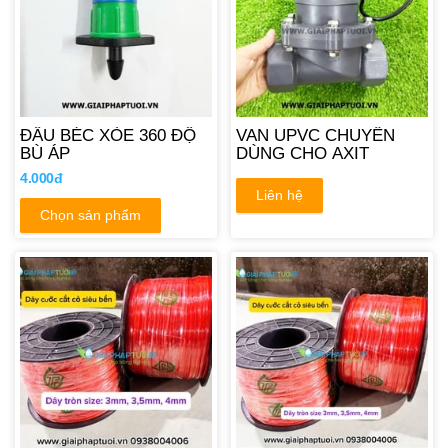
ĐẦU BÉC XÒE 360 ĐỘ
VAN UPVC CHUYÊN
BÙ ÁP
DÙNG CHO AXIT
4.000đ
Liên hệ
Chọn sản phẩm