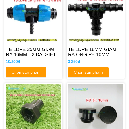
TÊ LDPE 25MM GIẢM
TÊ LDPE 16MM GIẢM
RA 16MM - 2 ĐAI SIẾT
RA ỐNG PE 10MM
12MM
10.200đ
3.250đ
Chọn sản phẩm
Chọn sản phẩm