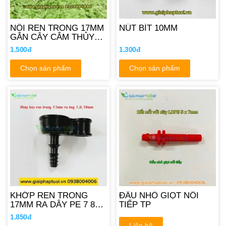
NỐI REN TRONG 17MM
NÚT BÍT 10MM
GẮN CÂY CẮM THỦY
TINH 8MM
1.500đ
1.300đ
Chọn sản phẩm
Chọn sản phẩm
KHỚP REN TRONG
ĐẦU NHỎ GIỌT NỐI
17MM RA DÂY PE 7 8
TIẾP TP
10MM
1.850đ
Liên hệ