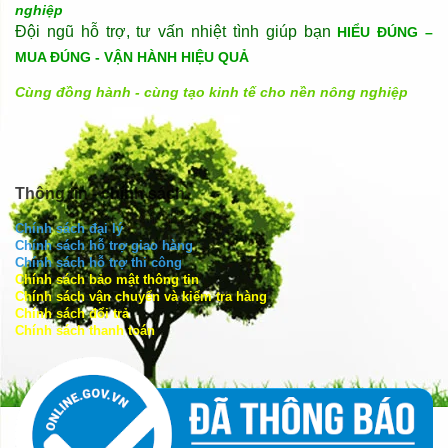
nghiệp
Đội ngũ hỗ trợ, tư vấn nhiệt tình giúp bạn
HIỂU ĐÚNG –
MUA ĐÚNG - VẬN HÀNH HIỆU QUẢ
Cùng đồng hành - cùng tạo kinh tế cho nền nông nghiệp
Thông tin - chính sách
Chính sách đại lý
Chính sách hỗ trợ giao hàng
Chính sách hỗ trợ thi công
Chính sách bảo mật thông tin
Chính sách vận chuyển và kiểm tra hàng
Chính sách đổi trả
Chính sách thanh toán