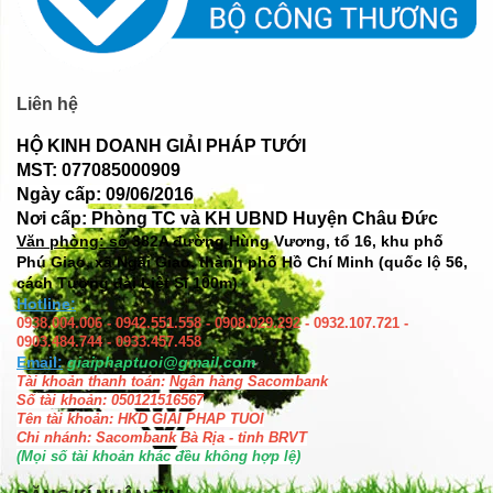
Liên hệ
HỘ KINH DOANH GIẢI PHÁP TƯỚI
MST: 077085000909
Ngày cấp: 09/06/2016
Nơi cấp: Phòng TC và KH UBND Huyện Châu Đức
Văn phòng: số
382A đường Hùng Vương, tổ 16, khu phố
Phú Giao, xã Ngãi Giao, thành phố Hồ Chí Minh (quốc lộ 56,
cách Tượng đài Liệt Sĩ 100m)
Hotline:
0938.004.006 - 0942.551.558 - 0908.029.292 - 0932.107.721 -
0903.484.744 - 0933.457.458
Email:
giaiphaptuoi@gmail.com
Tài khoản thanh toán: Ngân hàng Sacombank
Số tài khoản: 050121516567
Tên tài khoản: HKD GIAI PHAP TUOI
Chi nhánh: Sacombank Bà Rịa - tỉnh BRVT
(Mọi số tài khoản khác đều không hợp lệ)