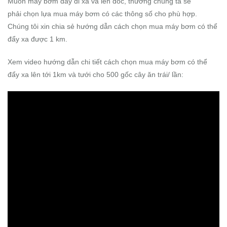
Muốn máy bơm đẩy đi xa và lên dốc, thường chúng ta sẽ
phải chọn lựa mua máy bơm có các thông số cho phù hợp.
Chúng tôi xin chia sẻ hướng dẫn cách chọn mua máy bơm có thể
đẩy xa được 1 km.
Xem video hướng dẫn chi tiết cách chọn mua máy bơm có thể
đẩy xa lên tới 1km và tưới cho 500 gốc cây ăn trái/ lần: