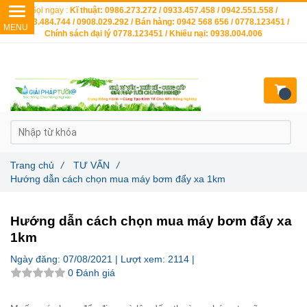
Gọi ngay :
Kĩ thuật: 0986.273.272 / 0933.457.458 / 0942.551.558 /
0903.484.744 / 0908.029.292 / Bán hàng: 0942 568 656 / 0778.123451 /
Chính sách đại lý 0778.123451 / Khiếu nại: 0938.004.006
Trang chủ
/
TƯ VẤN
/
Hướng dẫn cách chọn mua máy bơm đẩy xa 1km
Hướng dẫn cách chọn mua máy bơm đẩy xa
1km
Ngày đăng:
07/08/2021 |
Lượt xem:
2114 |
0 Đánh giá