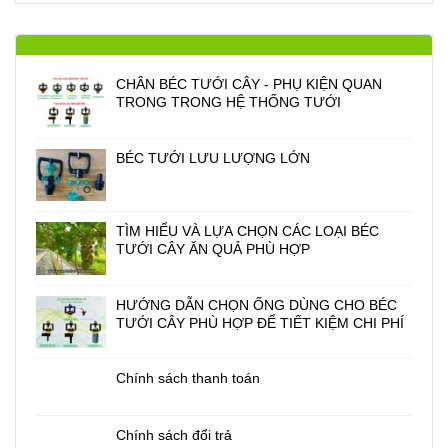
CHÂN BÉC TƯỚI CÂY - PHỤ KIỆN QUAN
TRONG TRONG HỆ THỐNG TƯỚI
BÉC TƯỚI LƯU LƯỢNG LỚN
TÌM HIỂU VÀ LỰA CHỌN CÁC LOẠI BÉC
TƯỚI CÂY ĂN QUẢ PHÙ HỢP
HƯỚNG DẪN CHỌN ỐNG DÙNG CHO BÉC
TƯỚI CÂY PHÙ HỢP ĐỂ TIẾT KIỆM CHI PHÍ
Chính sách thanh toán
Chính sách đổi trả