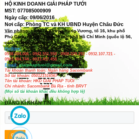
HỘ KINH DOANH GIẢI PHÁP TƯỚI
MST: 077085000909
Ngày cấp: 09/06/2016
Nơi cấp: Phòng TC và KH UBND Huyện Châu Đức
Văn phòng: số
382A đường Hùng Vương, tổ 16, khu phố
Phú Giao, xã Ngãi Giao, thành phố Hồ Chí Minh (quốc lộ 56,
cách Tượng đài Liệt Sĩ 100m)
Hotline:
0938.004.006 - 0942.551.558 - 0908.029.292 - 0932.107.721 -
0903.484.744 - 0933.457.458
Email:
giaiphaptuoi@gmail.com
Tài khoản thanh toán: Ngân hàng Sacombank
Số tài khoản: 050121516567
Tên tài khoản: HKD GIAI PHAP TUOI
Chi nhánh: Sacombank Bà Rịa - tỉnh BRVT
(Mọi số tài khoản khác đều không hợp lệ)
ĐĂNG KÍ NHẬN TIN
GỬI