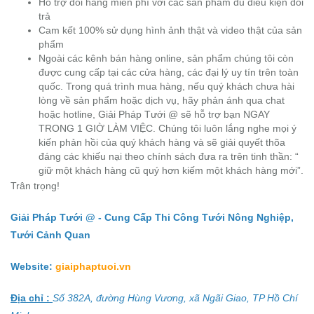
Hỗ trợ đổi hàng miễn phí với các sản phẩm đủ điều kiện đổi
trả
Cam kết 100% sử dụng hình ảnh thật và video thật của sản
phẩm
Ngoài các kênh bán hàng online, sản phẩm chúng tôi còn
được cung cấp tại các cửa hàng, các đại lý uy tín trên toàn
quốc. Trong quá trình mua hàng, nếu quý khách chưa hài
lòng về sản phẩm hoặc dịch vụ, hãy phản ánh qua chat
hoặc hotline, Giải Pháp Tưới @ sẽ hỗ trợ bạn NGAY
TRONG 1 GIỜ LÀM VIỆC. Chúng tôi luôn lắng nghe mọi ý
kiến phản hồi của quý khách hàng và sẽ giải quyết thõa
đáng các khiếu nại theo chính sách đưa ra trên tinh thần: “
giữ một khách hàng cũ quý hơn kiếm một khách hàng mới”.
Trân trọng!
Giải Pháp Tưới @ - Cung Cấp Thi Công Tưới Nông Nghiệp,
Tưới Cảnh Quan
Website:
giaiphaptuoi.vn
Địa chỉ :
Số 382A, đường Hùng Vương, xã Ngãi Giao, TP Hồ Chí