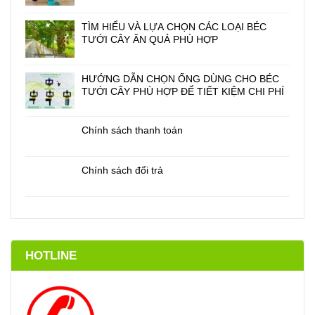
TÌM HIỂU VÀ LỰA CHỌN CÁC LOẠI BÉC
TƯỚI CÂY ĂN QUẢ PHÙ HỢP
HƯỚNG DẪN CHỌN ỐNG DÙNG CHO BÉC
TƯỚI CÂY PHÙ HỢP ĐỂ TIẾT KIỆM CHI PHÍ
Chính sách thanh toán
Chính sách đổi trả
HOTLINE