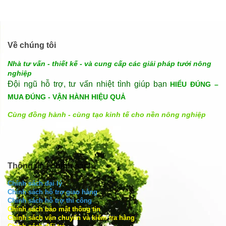
Về chúng tôi
Nhà tư vấn - thiết kế - và cung cấp các giải pháp tưới nông
nghiệp
Đội ngũ hỗ trợ, tư vấn nhiệt tình giúp bạn
HIỂU ĐÚNG –
MUA ĐÚNG - VẬN HÀNH HIỆU QUẢ
Cùng đồng hành - cùng tạo kinh tế cho nền nông nghiệp
Thông tin - chính sách
Chính sách đại lý
Chính sách hỗ trợ giao hàng
Chính sách hỗ trợ thi công
Chính sách bảo mật thông tin
Chính sách vận chuyển và kiểm tra hàng