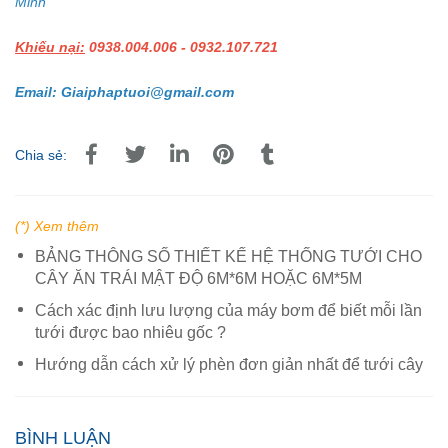
Minh
Khiếu nại:
0938.004.006 - 0932.107.721
Email: Giaiphaptuoi@gmail.com
Chia sẻ:
(*) Xem thêm
BẢNG THÔNG SỐ THIẾT KẾ HỆ THỐNG TƯỚI CHO
CÂY ĂN TRÁI MẬT ĐỘ 6M*6M HOẶC 6M*5M
Cách xác định lưu lượng của máy bơm để biết mỗi lần
tưới được bao nhiêu gốc ?
Hướng dẫn cách xử lý phèn đơn giản nhất để tưới cây
BÌNH LUẬN