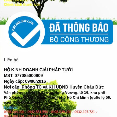
Chính sách đổi trả
Chính sách thanh toán
Liên hệ
HỘ KINH DOANH GIẢI PHÁP TƯỚI
MST: 077085000909
Ngày cấp: 09/06/2016
Nơi cấp: Phòng TC và KH UBND Huyện Châu Đức
Văn phòng: số
382A đường Hùng Vương, tổ 16, khu phố
Phú Giao, xã Ngãi Giao, thành phố Hồ Chí Minh (quốc lộ 56,
cách Tượng đài Liệt Sĩ 100m)
Hotline:
0938.004.006 - 0942.551.558 - 0908.029.292 - 0932.107.721 -
0903.484.744 - 0933.457.458