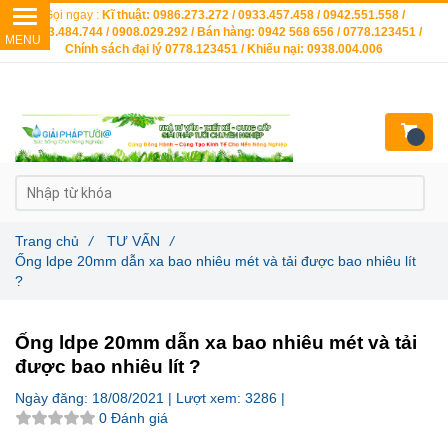
Gọi ngay :
Kĩ thuật: 0986.273.272 / 0933.457.458 / 0942.551.558 /
0903.484.744 / 0908.029.292 / Bán hàng: 0942 568 656 / 0778.123451 /
Chính sách đại lý 0778.123451 / Khiếu nại: 0938.004.006
Trang chủ
/
TƯ VẤN
/
Ống ldpe 20mm dẫn xa bao nhiêu mét và tải được bao nhiêu lít
?
Ống ldpe 20mm dẫn xa bao nhiêu mét và tải
được bao nhiêu lít ?
Ngày đăng:
18/08/2021 |
Lượt xem:
3286 |
0 Đánh giá